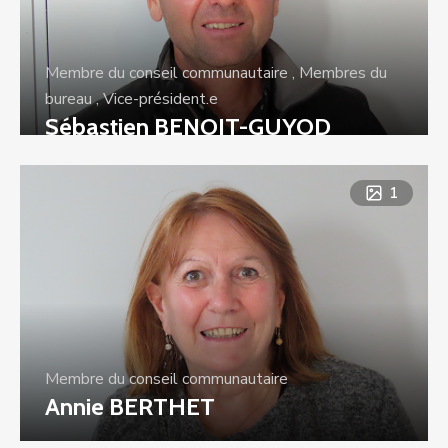
Membre du conseil communautaire
,
Membres du
bureau
,
Vice-président.e
Sébastien BENOIT-GUYOD
1
Membre du conseil communautaire
Annie BERTHET