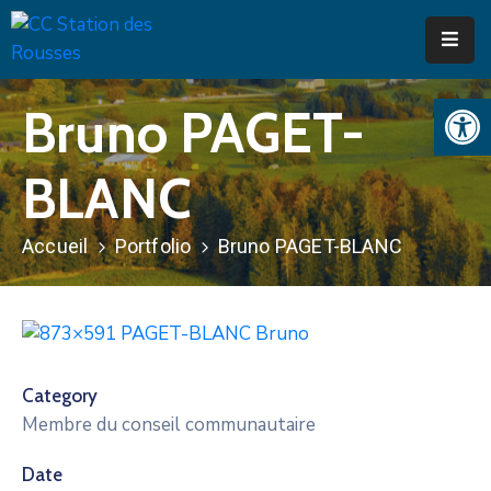
Ouv
Accueil
Bruno PAGET-
Communauté
de
BLANC
Communes
Accueil
Portfolio
Bruno PAGET-BLANC
Les
actions
Infos
pratiques
Category
Syndicat
Membre du conseil communautaire
Mixte
Date
Contact