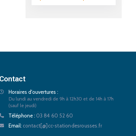
Contact
Horaires d'ouvertures :
Du lundi au vendredi de 9h à 12h30 et de 14h à 17h
(sauf le jeudi)
Téléphone :
03 84 60 52 60
Email:
contact[@]cc-stationdesrousses.fr