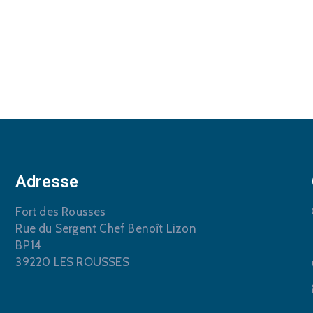
Adresse
Fort des Rousses
Rue du Sergent Chef Benoît Lizon
BP14
39220 LES ROUSSES